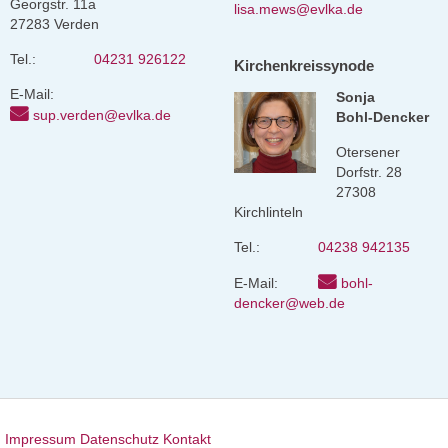
Georgstr. 11a
lisa.mews@evlka.de
27283 Verden
Tel.:
04231 926122
Kirchenkreissynode
E-Mail:
Sonja
sup.verden@evlka.de
Bohl-Dencker
Otersener
Dorfstr. 28
27308
Kirchlinteln
Tel.:
04238 942135
E-Mail:
bohl-
dencker@web.de
Impressum
Datenschutz
Kontakt